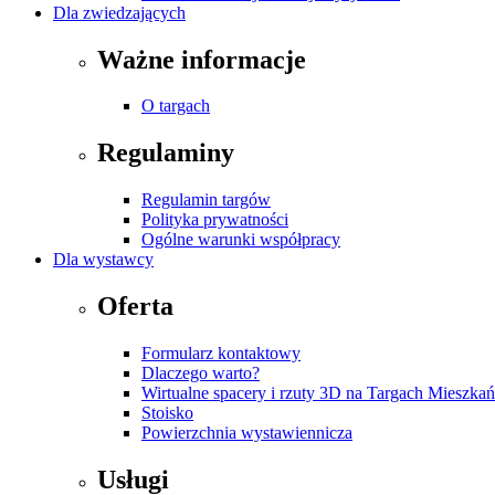
Dla zwiedzających
Ważne informacje
O targach
Regulaminy
Regulamin targów
Polityka prywatności
Ogólne warunki współpracy
Dla wystawcy
Oferta
Formularz kontaktowy
Dlaczego warto?
Wirtualne spacery i rzuty 3D na Targach Mieszk
Stoisko
Powierzchnia wystawiennicza
Usługi