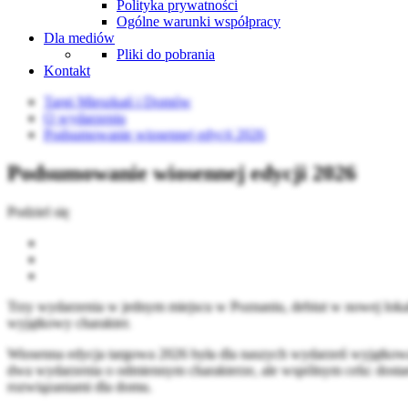
Polityka prywatności
Ogólne warunki współpracy
Dla mediów
Pliki do pobrania
Kontakt
Targi Mieszkań i Domów
O wydarzeniu
Podsumowanie wiosennej edycji 2026
Podsumowanie wiosennej edycji 2026
Podziel się
Trzy wydarzenia w jednym miejscu w Poznaniu, debiut w nowej loka
wyjątkowy charakter.
Wiosenna edycja targowa 2026 była dla naszych wydarzeń wyjątko
dwa wydarzenia o odmiennym charakterze, ale wspólnym celu: dostar
rozwiązaniami dla domu.