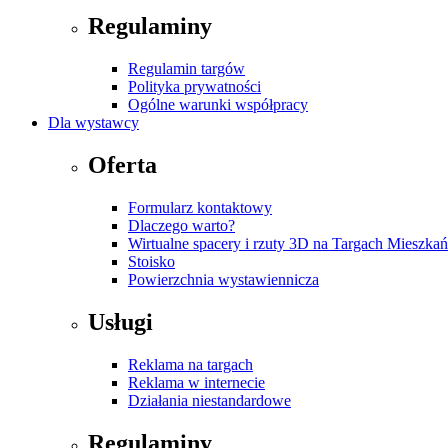
Regulaminy
Regulamin targów
Polityka prywatności
Ogólne warunki współpracy
Dla wystawcy
Oferta
Formularz kontaktowy
Dlaczego warto?
Wirtualne spacery i rzuty 3D na Targach Mieszk
Stoisko
Powierzchnia wystawiennicza
Usługi
Reklama na targach
Reklama w internecie
Działania niestandardowe
Regulaminy