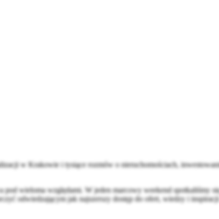
lizacji w Krakowie i tysiące rozmów o nieruchomościach, inwestowan
wa pod wieloma względami. W jeden marcowy weekend spotkaliśmy si
czyć odwiedzającym jak najszerszy dostęp do ofert, wiedzy i inspira