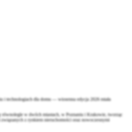
iu i technologiach dla domu — wiosenna edycja 2026 miała
ę równolegle w dwóch miastach, w
Poznaniu
i
Krakowie,
tworząc
cji związanych z rynkiem nieruchomości oraz nowoczesnymi