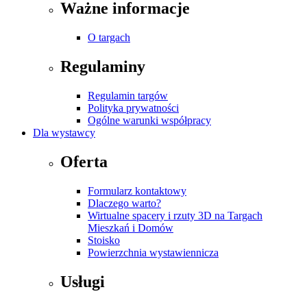
Ważne informacje
O targach
Regulaminy
Regulamin targów
Polityka prywatności
Ogólne warunki współpracy
Dla wystawcy
Oferta
Formularz kontaktowy
Dlaczego warto?
Wirtualne spacery i rzuty 3D na Targach
Mieszkań i Domów
Stoisko
Powierzchnia wystawiennicza
Usługi