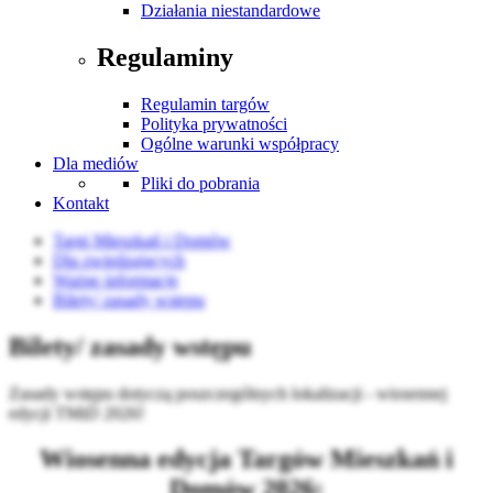
Działania niestandardowe
Regulaminy
Regulamin targów
Polityka prywatności
Ogólne warunki współpracy
Dla mediów
Pliki do pobrania
Kontakt
Targi Mieszkań i Domów
Dla zwiedzających
Ważne informacje
Bilety/ zasady wstępu
Bilety/ zasady wstępu
Zasady wstępu dotyczą poszczególnych lokalizacji - wiosennej
edycji TMiD 2026!
Wiosenna edycja Targów Mieszkań i
Domów 2026: