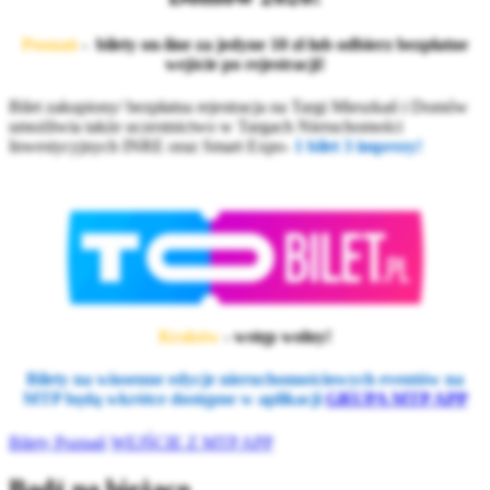
Poznań
- bilety on-line za jedyne 10 zł lub odbierz bezpłatne
wejście po rejestracji!
Bilet zakupiony/ bezpłatna rejestracja na Targi Mieszkań i Domów
umożliwia także uczestnictwo w Targach Nieruchomości
Inwestycyjnych INRE oraz Smart Expo-
1 bilet 3 imprezy!
Kraków
- wstęp wolny!
Bilety na wiosenne edycje nieruchomościowych eventów na
MTP będą wkrótce dostępne w aplikacji
GRUPA MTP APP
Bilety Poznań
WEJŚCIE Z MTP APP
Bądź na bieżąco