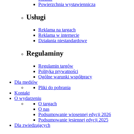
Powierzchnia wystawiennicza
Usługi
Reklama na targach
Reklama w internecie
Działania niestandardowe
Regulaminy
Regulamin targów
Polityka prywatności
Ogólne warunki współpracy
Dla mediów
Pliki do pobrania
Kontakt
O wydarzeniu
O targach
O nas
Podsumowanie wiosennej edycji 2026
Podsumowanie jesiennej edycji 2025
Dla zwiedzających