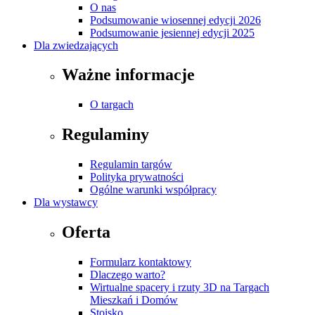
O nas
Podsumowanie wiosennej edycji 2026
Podsumowanie jesiennej edycji 2025
Dla zwiedzających
Ważne informacje
O targach
Regulaminy
Regulamin targów
Polityka prywatności
Ogólne warunki współpracy
Dla wystawcy
Oferta
Formularz kontaktowy
Dlaczego warto?
Wirtualne spacery i rzuty 3D na Targach
Mieszkań i Domów
Stoisko