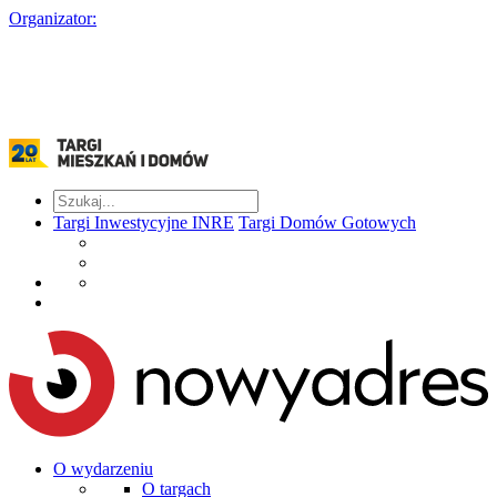
Organizator:
Targi Inwestycyjne INRE
Targi Domów Gotowych
O wydarzeniu
O targach