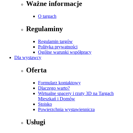
Ważne informacje
O targach
Regulaminy
Regulamin targów
Polityka prywatności
Ogólne warunki współpracy
Dla wystawcy
Oferta
Formularz kontaktowy
Dlaczego warto?
Wirtualne spacery i rzuty 3D na Targach
Mieszkań i Domów
Stoisko
Powierzchnia wystawiennicza
Usługi