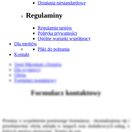
Działania niestandardowe
Regulaminy
Regulamin targów
Polityka prywatności
Ogólne warunki współpracy
Dla mediów
Pliki do pobrania
Kontakt
Targi Mieszkań i Domów
Dla wystawcy
Oferta
Formularz kontaktowy
Formularz kontaktowy
Prosimy o wypełnienie poniższego formularza - skontaktujemy się i
przedstawimy ofertę udziału w targach oraz dodatkowych usług, z
których możesz skorzystać. Napisz do nas.