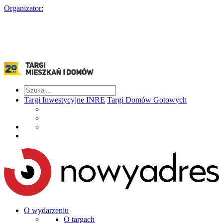
Organizator:
Targi Inwestycyjne INRE
Targi Domów Gotowych
O wydarzeniu
O targach