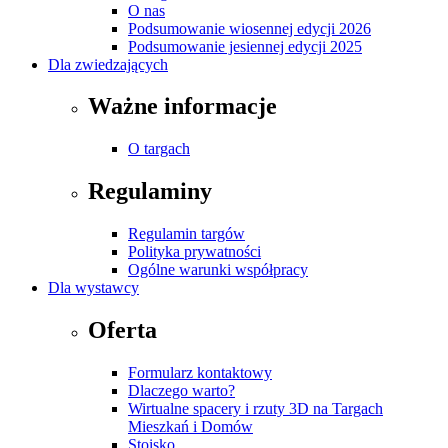
O nas
Podsumowanie wiosennej edycji 2026
Podsumowanie jesiennej edycji 2025
Dla zwiedzających
Ważne informacje
O targach
Regulaminy
Regulamin targów
Polityka prywatności
Ogólne warunki współpracy
Dla wystawcy
Oferta
Formularz kontaktowy
Dlaczego warto?
Wirtualne spacery i rzuty 3D na Targach
Mieszkań i Domów
Stoisko