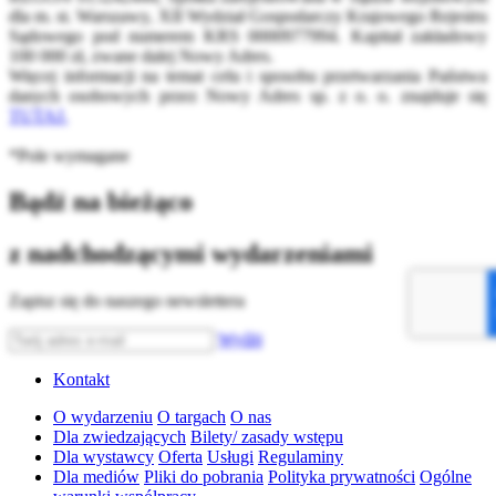
dla m. st. Warszawy, XII Wydział Gospodarczy Krajowego Rejestru
Sądowego pod numerem KRS 0000977994. Kapitał zakładowy
100 000 zł, zwane dalej Nowy Adres.
Więcej informacji na temat celu i sposobu przetwarzania Państwa
danych osobowych przez Nowy Adres sp. z o. o. znajduje się
TUTAJ.
*Pole wymagane
Bądź na bieżąco
z nadchodzącymi wydarzeniami
Zapisz się do naszego newslettera
Wyślij
Kontakt
O wydarzeniu
O targach
O nas
Dla zwiedzających
Bilety/ zasady wstępu
Dla wystawcy
Oferta
Usługi
Regulaminy
Dla mediów
Pliki do pobrania
Polityka prywatności
Ogólne