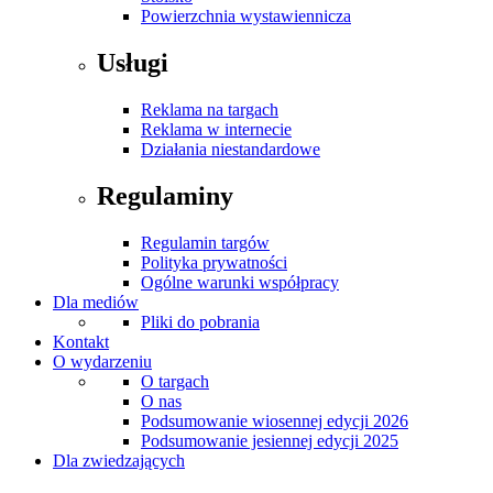
Powierzchnia wystawiennicza
Usługi
Reklama na targach
Reklama w internecie
Działania niestandardowe
Regulaminy
Regulamin targów
Polityka prywatności
Ogólne warunki współpracy
Dla mediów
Pliki do pobrania
Kontakt
O wydarzeniu
O targach
O nas
Podsumowanie wiosennej edycji 2026
Podsumowanie jesiennej edycji 2025
Dla zwiedzających