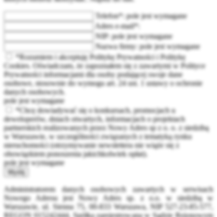
Telefon*:
pole jest wymagane
Adres e-mail*:
NIP:
pole jest wymagane
Nazwa firmy:
pole jest wymagane
*Rozumiem i akceptuję Politykę Prywatności i Politykę
Cookies. Oświadczam, że zapoznałem się z zawartymi w Polityce
Prywatności informacjami dla osoby podającej swoje dane
osobowe, stosownie do wymogu art. 24 ust. 1 ustawy o ochronie
danych osobowych.
pole jest wymagane
*Chcę dowiadywać się o konkursach, promocjach u
deweloperów, dniach otwartych, informacjach o projektach
partnerskich realizowanych przez Nowy Adres sp z o. o. z siedzibą
w Warszawie, w szczególności związanych z tematyką rynku
nieruchomości (otrzymywanie newslettera nie wiąże się z
obowiązkiem ponoszenia jakichkolwiek opłat).
pole jest wymagane
Wyślij
Administratorem danych osobowych zawartych w serwisach
Nowego Adresu jest Nowy Adres sp. z o.o. w siedzibą w
Warszawie, ul. Sienna 75, 00-833 Warszawa, NIP 527-23-85-577,
REGON 015242444, Spółka zarejestrowana w Sądzie Rejonowym